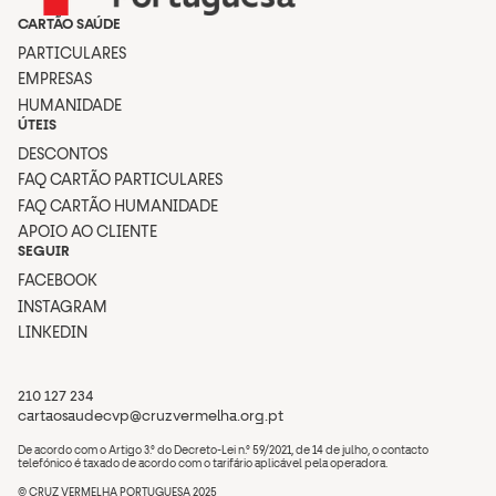
CARTÃO SAÚDE
PARTICULARES
EMPRESAS
HUMANIDADE
ÚTEIS
DESCONTOS
FAQ CARTÃO PARTICULARES
FAQ CARTÃO HUMANIDADE
APOIO AO CLIENTE
SEGUIR
FACEBOOK
INSTAGRAM
LINKEDIN
210 127 234
cartaosaudecvp@cruzvermelha.org.pt
De acordo com o Artigo 3.º do Decreto-Lei n.º 59/2021, de 14 de julho, o contacto
telefónico é taxado de acordo com o tarifário aplicável pela operadora.
© CRUZ VERMELHA PORTUGUESA 2025