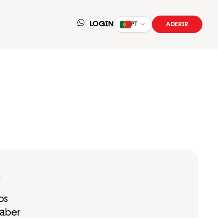
LOGIN
ADERIR
PT
Selecionar idioma
P
os
saber