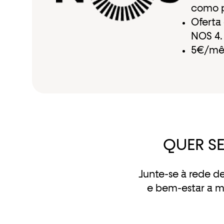
como p
Oferta
NOS 4.
5€/mês
QUER S
Junte-se à rede d
e bem-estar a m