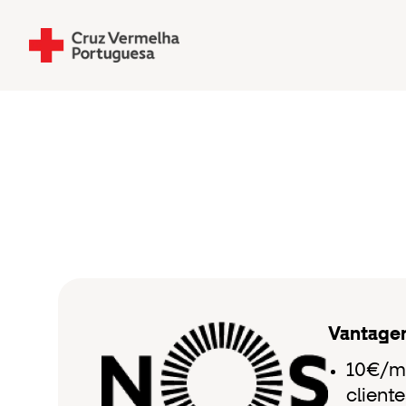
Vantagen
10€/mê
cliente